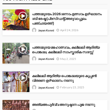
പത്താമുദയം 2026:ഒന്നാം ഉത്സവം ഉദ്ഘാടനം
:ബി രേഷ്മ (പ്രസിഡന്റ്,അരുവാപ്പുലം
പഞ്ചായത്ത്‌ )
April 24, 2026
Jayan Konni
പത്താമുദയ മഹോത്സവം, കല്ലേലി ആദിത്യ
പൊങ്കാല, കല്ലേലി സാംസ്കാരിക സദസ്സ്
May 2, 2025
Jayan Konni
കല്ലേലി ആദിത്യ പൊങ്കാലയുടെ കൂപ്പൺ
വിതരണ ഉദ്ഘാടനം നടന്നു
February 23, 2025
Jayan Konni
അത്യഅപൂര്‍വ്വ അനുഷ്ഠാന പൂജ നടന്നു