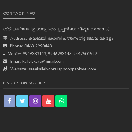
CONTACT INFO
ശ്രീ കല്ലേലി ഊരാളി അപ്പൂപ്പന്‍ കാവ് (മൂലസ്ഥാനം )
Address:
കല്ലേലി ,കോന്നി പത്തനംതിട്ട ജില്ല ,കേരളം
Phone:
0468-2990448
Mobile:
9946383143, 9946283143, 9447504529
Email:
kallelykavu@gmail.com
Website:
sreekallelyooraliappooppankavu.com
FIND US ON SOCIALS