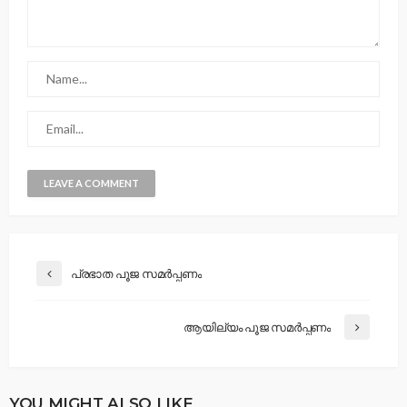
പ്രഭാത പൂജ സമർപ്പണം
ആയില്യം പൂജ സമർപ്പണം
YOU MIGHT ALSO LIKE