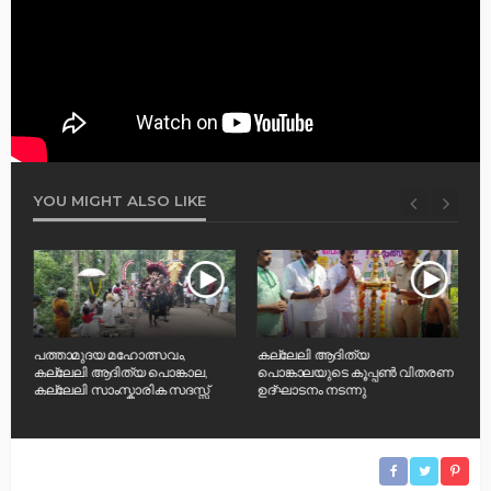
YOU MIGHT ALSO LIKE
പത്താമുദയ മഹോത്സവം,
കല്ലേലി ആദിത്യ
അ
കല്ലേലി ആദിത്യ പൊങ്കാല,
പൊങ്കാലയുടെ കൂപ്പൺ വിതരണ
പ
കല്ലേലി സാംസ്കാരിക സദസ്സ്
ഉദ്ഘാടനം നടന്നു