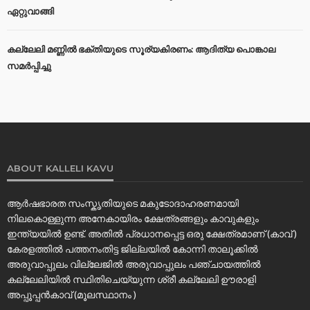
ഏറ്റുവാങ്ങി
കല്ലേലി മണ്ണില്‍ ഭക്തിയുടെ സൂര്യകിരണം: ആദിത്യ പൊങ്കാല
സമര്‍പ്പിച്ചു
ABOUT KALLELI KAVU
ആർഷഭാരത സംസ്കൃതിയുടെ മകുടോദാഹരണമായി
നിലകൊള്ളുന്ന അനേകായിരം ക്ഷേത്രങ്ങളും കാവുകളും
ഇന്ത്യയിൽ ഉണ്ട്. അതിൽ പ്രധാനപ്പെട്ട ഒരു ക്ഷേത്രമാണ് (കാവ് )
കേരളത്തിൽ പത്തനംതിട്ട ജില്ലയിൽ കോന്നി താലൂക്കിൽ
അരുവാപ്പുലം വില്ലേജിൽ അരുവാപ്പുലം പഞ്ചായത്തിൽ
കല്ലേലിയില്‍ സ്ഥിതിചെയ്യുന്ന ശ്രീ കല്ലേലി ഊരാളി
അപ്പൂപ്പൻകാവ് (മൂലസ്ഥാനം )