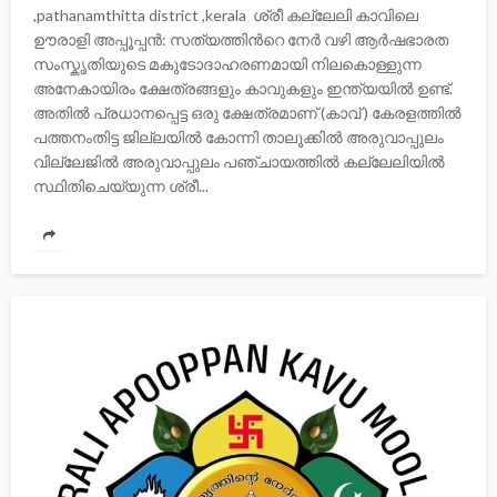
,pathanamthitta district ,kerala ശ്രീ കല്ലേലി കാവിലെ
ഊരാളി അപ്പൂപ്പൻ: സത്യത്തിന്‍റെ നേര്‍ വഴി ആർഷഭാരത
സംസ്കൃതിയുടെ മകുടോദാഹരണമായി നിലകൊള്ളുന്ന
അനേകായിരം ക്ഷേത്രങ്ങളും കാവുകളും ഇന്ത്യയിൽ ഉണ്ട്.
അതിൽ പ്രധാനപ്പെട്ട ഒരു ക്ഷേത്രമാണ് (കാവ് ) കേരളത്തിൽ
പത്തനംതിട്ട ജില്ലയിൽ കോന്നി താലൂക്കിൽ അരുവാപ്പുലം
വില്ലേജിൽ അരുവാപ്പുലം പഞ്ചായത്തിൽ കല്ലേലിയില്‍
സ്ഥിതിചെയ്യുന്ന ശ്രീ...