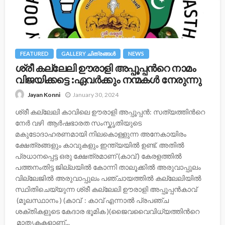
FEATURED
GALLERY ചിത്രങ്ങള്‍
NEWS
ശ്രീ കല്ലേലി ഊരാളി അപ്പൂപ്പന്‍റെ നാമം
വിജയിക്കട്ടെ :ഏവർക്കും നന്മകൾ നേരുന്നു
January 30, 2024
Jayan Konni
ശ്രീ കല്ലേലി കാവിലെ ഊരാളി അപ്പൂപ്പൻ: സത്യത്തിന്‍റെ
നേര്‍ വഴി ആർഷഭാരത സംസ്കൃതിയുടെ
മകുടോദാഹരണമായി നിലകൊള്ളുന്ന അനേകായിരം
ക്ഷേത്രങ്ങളും കാവുകളും ഇന്ത്യയിൽ ഉണ്ട്. അതിൽ
പ്രധാനപ്പെട്ട ഒരു ക്ഷേത്രമാണ് (കാവ് ) കേരളത്തിൽ
പത്തനംതിട്ട ജില്ലയിൽ കോന്നി താലൂക്കിൽ അരുവാപ്പുലം
വില്ലേജിൽ അരുവാപ്പുലം പഞ്ചായത്തിൽ കല്ലേലിയില്‍
സ്ഥിതിചെയ്യുന്ന ശ്രീ കല്ലേലി ഊരാളി അപ്പൂപ്പൻകാവ്
(മൂലസ്ഥാനം ) (കാവ് : കാവ് എന്നാൽ പ്രപഞ്ച
ശക്തികളുടെ കേദാര ഭൂമിക )(ജൈവവൈവിധ്യത്തിന്‍റെ
മാതൃകകളാണ്...