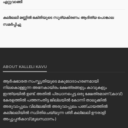
ഏറ്റുവാങ്ങി
കല്ലേലി മണ്ണില്‍ ഭക്തിയുടെ സൂര്യകിരണം: ആദിത്യ പൊങ്കാല
സമര്‍പ്പിച്ചു
ABOUT KALLELI KAVU
ആർഷഭാരത സംസ്കൃതിയുടെ മകുടോദാഹരണമായി
നിലകൊള്ളുന്ന അനേകായിരം ക്ഷേത്രങ്ങളും കാവുകളും
ഇന്ത്യയിൽ ഉണ്ട്. അതിൽ പ്രധാനപ്പെട്ട ഒരു ക്ഷേത്രമാണ് (കാവ് )
കേരളത്തിൽ പത്തനംതിട്ട ജില്ലയിൽ കോന്നി താലൂക്കിൽ
അരുവാപ്പുലം വില്ലേജിൽ അരുവാപ്പുലം പഞ്ചായത്തിൽ
കല്ലേലിയില്‍ സ്ഥിതിചെയ്യുന്ന ശ്രീ കല്ലേലി ഊരാളി
അപ്പൂപ്പൻകാവ് (മൂലസ്ഥാനം )