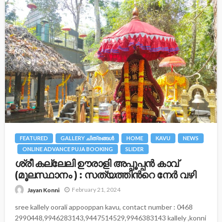
FEATURED
GALLERY ചിത്രങ്ങള്‍
HOME
KAVU
NEWS
ONLINE ADVANCE PUJA BOOKING
SLIDER
ശ്രീ കല്ലേലി ഊരാളി അപ്പൂപ്പന്‍ കാവ്
(മൂലസ്ഥാനം ) : സത്യത്തിന്‍റെ നേര്‍ വഴി
February 21, 2024
Jayan Konni
sree kallely oorali appooppan kavu, contact number : 0468
2990448,9946283143,9447514529,9946383143 kallely ,konni