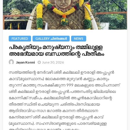
FEATURED
GALLERY ചിത്രങ്ങള്‍
NEWS
പ്രകൃതിയും മനുഷ്യനും തമ്മിലുള്ള
അഭേദ്യമായ ബന്ധത്തിന്റെ പ്രതീകം
June 30, 2026
Jayan Konni
സത്യത്തിന്റെ നേർവഴി:ശ്രീ കല്ലേലി ഊരാളി അപ്പൂപ്പൻ
കാവ് (മൂലസ്ഥാനം) ലോകത്തെ മുഴുവൻ കണ്ണും കാതും
തുറന്ന് കാത്തു സംരക്ഷിക്കുന്ന 999 മലകളുടെ അധിപനാണ്
ശ്രീ കല്ലേലി ഊരാളി അപ്പൂപ്പൻ.പത്തനംതിട്ട ജില്ലയിലെ
കോന്നിക്ക് സമീപം കല്ലേലിയിൽ അച്ചൻകോവിലാറിന്റെ
തീരത്ത് സ്ഥിതി ചെയ്യുന്ന ചരിത്രപ്രസിദ്ധമായ
ആദിദ്രാവിഡ നാഗ ഗോത്ര കാനന തീർത്ഥാടന
കേന്ദ്രമാണ് ശ്രീ കല്ലേലി ഊരാളി അപ്പൂപ്പൻ കാവ്
(മൂലസ്ഥാനം). സഹസ്രാബ്ദങ്ങളുടെ പാരമ്പര്യമുള്ള
ആദിദ്രാവിഡ നാഗ ഗോത്ര പൂജകളും