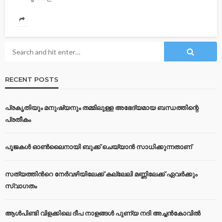
RECENT POSTS
പ്രകൃതിയും മനുഷ്യനും തമ്മിലുള്ള അഭേദ്യമായ ബന്ധത്തിന്റെ
പ്രതീകം
പൂജകൾ ഓൺലൈനായി ബുക്ക് ചെയ്യാൻ സാധിക്കുന്നതാണ്
സത്യത്തിന്‍റെ നേര്‍വഴിയിലേക്ക് കല്ലേലി മണ്ണിലേക്ക് ഏവർക്കും
സ്വാഗതം
ആൾപിണ്ടി വിളക്കിലെ ദീപ നാളങ്ങൾ പുണ്യ നദി അച്ചൻകോവിൽ