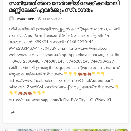
സത്യത്തിന്‍റെ നേര്‍വഴിയിലേക്ക് കല്ലേലി
മണ്ണിലേക്ക് ഏവർക്കും സ്വാഗതം
June 8, 2026
Jayan Konni
ശ്രീ കല്ലേലി ഊരാളി അപ്പൂപ്പന്‍ കാവ് (മൂലസ്ഥാനം ), പി ബി
നമ്പർ:27, കല്ലേലി ,കോന്നി (പിഒ ), പത്തനംതിട്ട ജില്ല
,കേരളം പിന്‍ :689691 ഫോണ്‍ : 0468 2990448,
9946283143,9447504529 email :kallelykavu@gmail.com
web:www.sreekallelyooraaliappooppankavu.com ബുക്കിംഗിന്
-: 0468-2990448, 9946383143, 9946283143,9447504529
ശ്രീ കല്ലേലി ഊരാളി അപ്പൂപ്പൻ കാവ് (മൂലസ്ഥാനം )ഫേസ്
ബുക്ക്‌ പേജിലേക്ക് സ്വാഗതം
https://www.facebook.com/SreekallelyOoralAppooppan?
mibextid=ZbWKwL വാട്സ് ആപ്പ് ഗ്രൂപ്പിലേക്ക് സ്വാഗതം
https://chat.whatsapp.com/IdFNuPyVTky41Ob7NavtKL...