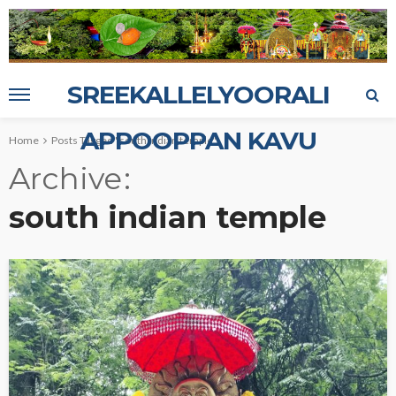
SREEKALLELYOORALI
APPOOPPAN KAVU
Home
Posts Tagged "south indian temple"
Archive
south indian temple