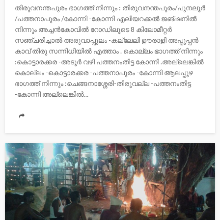
തിരുവനന്തപുരം ഭാഗത്ത്‌ നിന്നും : തിരുവനന്തപുരം/പുനലൂര്‍
/പത്തനാപുരം /കോന്നി -കോന്നി എലിയറക്കല്‍ ജങ്ഷനില്‍
നിന്നും അച്ചന്‍കോവില്‍ റോഡിലൂടെ 8 കിലോമീറ്റര്‍
സഞ്ചരിച്ചാല്‍ അരുവാപ്പുലം -കല്ലേലി ഊരാളി അപ്പൂപ്പന്‍
കാവ് തിരു സന്നിധിയില്‍ എത്താം . കൊല്ലം ഭാഗത്ത്‌ നിന്നും
:കൊട്ടാരക്കര -അടൂര്‍ വഴി പത്തനംതിട്ട കോന്നി .അല്ലെങ്കില്‍
കൊല്ലം -കൊട്ടാരക്കര -പത്തനാപുരം -കോന്നി ആലപ്പുഴ
ഭാഗത്ത്‌ നിന്നും :ചെങ്ങനാശ്ശേരി-തിരുവല്ല -പത്തനംതിട്ട
-കോന്നി അല്ലെങ്കില്‍...