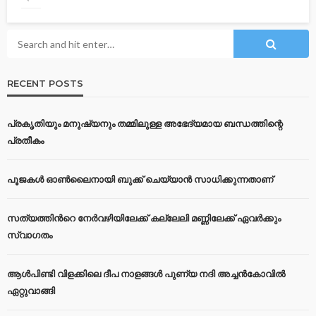
RECENT POSTS
പ്രകൃതിയും മനുഷ്യനും തമ്മിലുള്ള അഭേദ്യമായ ബന്ധത്തിന്റെ
പ്രതീകം
പൂജകൾ ഓൺലൈനായി ബുക്ക് ചെയ്യാൻ സാധിക്കുന്നതാണ്
സത്യത്തിന്‍റെ നേര്‍വഴിയിലേക്ക് കല്ലേലി മണ്ണിലേക്ക് ഏവർക്കും
സ്വാഗതം
ആൾപിണ്ടി വിളക്കിലെ ദീപ നാളങ്ങൾ പുണ്യ നദി അച്ചൻകോവിൽ
ഏറ്റുവാങ്ങി