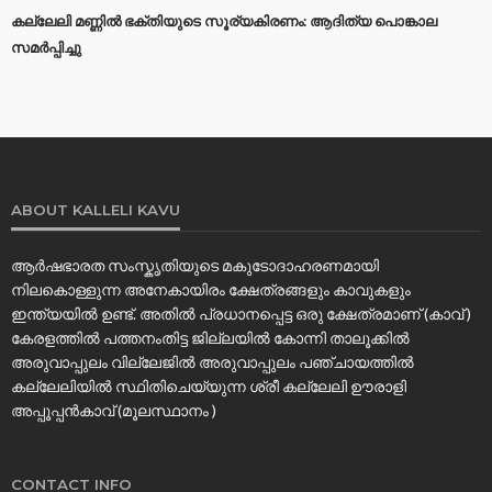
കല്ലേലി മണ്ണില്‍ ഭക്തിയുടെ സൂര്യകിരണം: ആദിത്യ പൊങ്കാല
സമര്‍പ്പിച്ചു
ABOUT KALLELI KAVU
ആർഷഭാരത സംസ്കൃതിയുടെ മകുടോദാഹരണമായി
നിലകൊള്ളുന്ന അനേകായിരം ക്ഷേത്രങ്ങളും കാവുകളും
ഇന്ത്യയിൽ ഉണ്ട്. അതിൽ പ്രധാനപ്പെട്ട ഒരു ക്ഷേത്രമാണ് (കാവ് )
കേരളത്തിൽ പത്തനംതിട്ട ജില്ലയിൽ കോന്നി താലൂക്കിൽ
അരുവാപ്പുലം വില്ലേജിൽ അരുവാപ്പുലം പഞ്ചായത്തിൽ
കല്ലേലിയില്‍ സ്ഥിതിചെയ്യുന്ന ശ്രീ കല്ലേലി ഊരാളി
അപ്പൂപ്പൻകാവ് (മൂലസ്ഥാനം )
CONTACT INFO