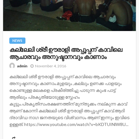
NEWS
കല്ലേലി ശ്രീ ഊരാളി അപ്പൂപ്പന് കാവിലെ
ആചാരവും അനുഷ്ടാനവും കാണാം
November 4, 2016
admin
കല്ലേലി ശ്രീ ഊരാളി അപ്പൂപ്പന് കാവിലെ ആചാരവും
അനുഷ്ടാനവും കാണാം.മുളയും ,കല്ലും ഉണക്ക പാളയും
കൊണ്ടുള്ള മലകളെ പ്രകീര്ത്തിച്ചു പാടുന്ന കുംഭ പാട്ട്
ആരിലും പ്രകൃതിയോടുള്ള സ്നേഹം
കൂട്ടും.പ്രകൃതിസംരക്ഷണത്തിന് മുന്‌തൂക്കം നല്കുന്ന കാവ്
ആണ് കോന്നി കല്ലേലി ശ്രീ ഊരാളി അപ്പൂപ്പന് കാവ്.ആദി
ദ്രാവിഡ നാഗ ജനതയുടെ വിശ്വാസം ആണ് ഇന്നും ഇവിടെ
ഉള്ളത്. https://www.youtube.com/watch?v=bKDTUINlW8U...