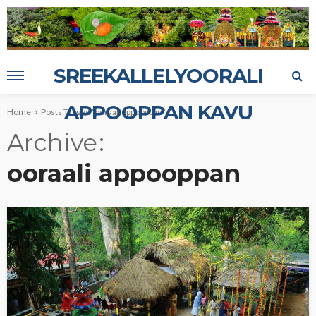
SREEKALLELYOORALI
APPOOPPAN KAVU
Home
Posts Tagged "ooraali appooppan"
Archive
ooraali appooppan