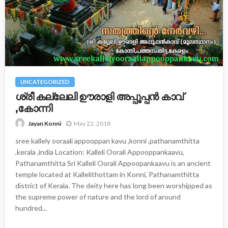
UNCATEGORIZED
ശ്രീ കല്ലേലി ഊരാളി അപ്പൂപ്പന്‍ കാവ്‌
,കോന്നി
May 22, 2018
Jayan Konni
sree kallely ooraali appooppan kavu ,konni ,pathanamthitta
,kerala ,india Location: Kalleli Oorali Appooppankaavu,
Pathanamthitta Sri Kalleli Oorali Appoopankaavu is an ancient
temple located at Kallelithottam in Konni, Pathanamthitta
district of Kerala. The deity here has long been worshipped as
the supreme power of nature and the lord of around
hundred...