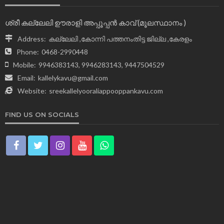
ശ്രീ കല്ലേലി ഊരാളി അപ്പൂപ്പന്‍ കാവ് (മൂലസ്ഥാനം )
Address:
കല്ലേലി ,കോന്നി പത്തനംതിട്ട ജില്ല ,കേരളം
Phone:
0468-2990448
Mobile:
9946383143, 9946283143, 9447504529
Email:
kallelykavu@gmail.com
Website:
sreekallelyooraliappooppankavu.com
FIND US ON SOCIALS