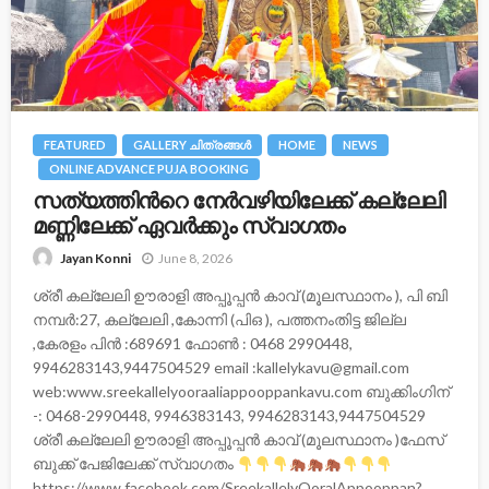
FEATURED
GALLERY ചിത്രങ്ങള്‍
HOME
NEWS
ONLINE ADVANCE PUJA BOOKING
സത്യത്തിന്‍റെ നേര്‍വഴിയിലേക്ക് കല്ലേലി
മണ്ണിലേക്ക് ഏവർക്കും സ്വാഗതം
June 8, 2026
Jayan Konni
ശ്രീ കല്ലേലി ഊരാളി അപ്പൂപ്പന്‍ കാവ് (മൂലസ്ഥാനം ), പി ബി
നമ്പർ:27, കല്ലേലി ,കോന്നി (പിഒ ), പത്തനംതിട്ട ജില്ല
,കേരളം പിന്‍ :689691 ഫോണ്‍ : 0468 2990448,
9946283143,9447504529 email :kallelykavu@gmail.com
web:www.sreekallelyooraaliappooppankavu.com ബുക്കിംഗിന്
-: 0468-2990448, 9946383143, 9946283143,9447504529
ശ്രീ കല്ലേലി ഊരാളി അപ്പൂപ്പൻ കാവ് (മൂലസ്ഥാനം )ഫേസ്
ബുക്ക്‌ പേജിലേക്ക് സ്വാഗതം
https://www.facebook.com/SreekallelyOoralAppooppan?