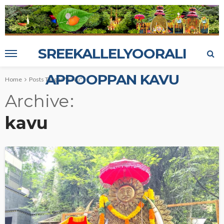
SREEKALLELYOORALI
APPOOPPAN KAVU
Home
Posts Tagged "kavu"
Archive
kavu