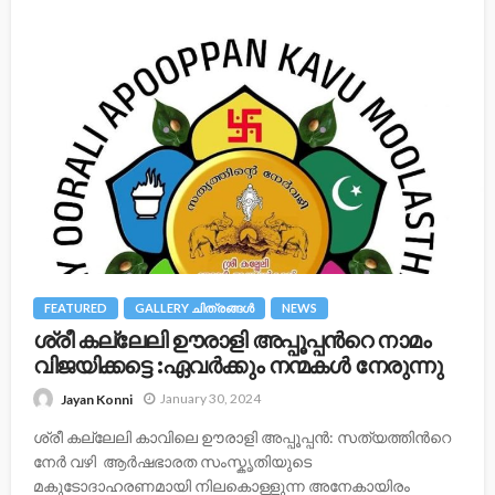
FEATURED
GALLERY ചിത്രങ്ങള്‍
NEWS
ശ്രീ കല്ലേലി ഊരാളി അപ്പൂപ്പന്‍റെ നാമം
വിജയിക്കട്ടെ :ഏവർക്കും നന്മകൾ നേരുന്നു
January 30, 2024
Jayan Konni
ശ്രീ കല്ലേലി കാവിലെ ഊരാളി അപ്പൂപ്പൻ: സത്യത്തിന്‍റെ
നേര്‍ വഴി ആർഷഭാരത സംസ്കൃതിയുടെ
മകുടോദാഹരണമായി നിലകൊള്ളുന്ന അനേകായിരം