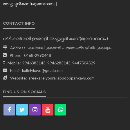
അപ്പൂപ്പൻകാവ് (മൂലസ്ഥാനം )
CONTACT INFO
ശ്രീ കല്ലേലി ഊരാളി അപ്പൂപ്പന്‍ കാവ് (മൂലസ്ഥാനം )
Address:
കല്ലേലി ,കോന്നി പത്തനംതിട്ട ജില്ല ,കേരളം
Phone:
0468-2990448
Mobile:
9946383143, 9946283143, 9447504529
Email:
kallelykavu@gmail.com
Website:
sreekallelyooraliappooppankavu.com
FIND US ON SOCIALS