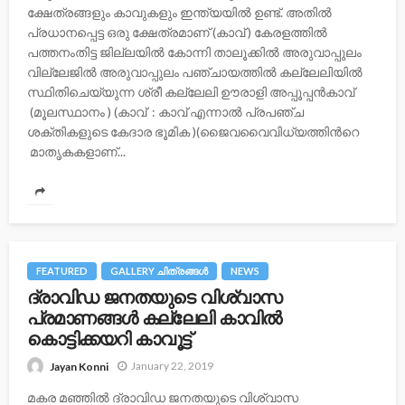
ക്ഷേത്രങ്ങളും കാവുകളും ഇന്ത്യയിൽ ഉണ്ട്. അതിൽ
പ്രധാനപ്പെട്ട ഒരു ക്ഷേത്രമാണ് (കാവ് ) കേരളത്തിൽ
പത്തനംതിട്ട ജില്ലയിൽ കോന്നി താലൂക്കിൽ അരുവാപ്പുലം
വില്ലേജിൽ അരുവാപ്പുലം പഞ്ചായത്തിൽ കല്ലേലിയില്‍
സ്ഥിതിചെയ്യുന്ന ശ്രീ കല്ലേലി ഊരാളി അപ്പൂപ്പൻകാവ്
(മൂലസ്ഥാനം ) (കാവ് : കാവ് എന്നാൽ പ്രപഞ്ച
ശക്തികളുടെ കേദാര ഭൂമിക )(ജൈവവൈവിധ്യത്തിന്‍റെ
മാതൃകകളാണ്...
FEATURED
GALLERY ചിത്രങ്ങള്‍
NEWS
ദ്രാവിഡ ജനതയുടെ വിശ്വാസ
പ്രമാണങ്ങള്‍ കല്ലേലി കാവില്‍
കൊട്ടിക്കയറി കാവൂട്ട്
January 22, 2019
Jayan Konni
മകര മഞ്ഞില്‍ ദ്രാവിഡ ജനതയുടെ വിശ്വാസ