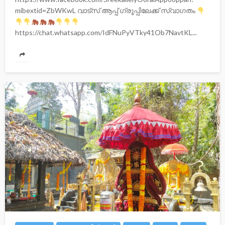
mibextid=ZbWKwL വാട്സ് ആപ്പ് ഗ്രൂപ്പിലേക്ക് സ്വാഗതം
https://chat.whatsapp.com/IdFNuPyVTky41Ob7NavtKL...