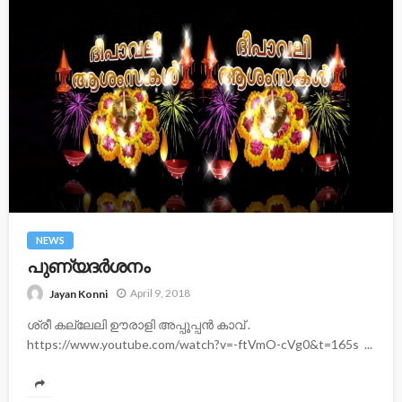
NEWS
പുണ്യദര്‍ശനം
April 9, 2018
Jayan Konni
ശ്രീ കല്ലേലി ഊരാളി അപ്പൂപ്പന്‍ കാവ് .
https://www.youtube.com/watch?v=-ftVmO-cVg0&t=165s ...