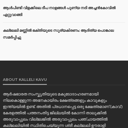
ആൾപിണ്ടി വിളക്കിലെ ദീപ നാളങ്ങൾ പുണ്യ നദി അച്ചൻകോവിൽ
ഏറ്റുവാങ്ങി
കല്ലേലി മണ്ണില്‍ ഭക്തിയുടെ സൂര്യകിരണം: ആദിത്യ പൊങ്കാല
സമര്‍പ്പിച്ചു
ABOUT KALLELI KAVU
ആർഷഭാരത സംസ്കൃതിയുടെ മകുടോദാഹരണമായി
നിലകൊള്ളുന്ന അനേകായിരം ക്ഷേത്രങ്ങളും കാവുകളും
ഇന്ത്യയിൽ ഉണ്ട്. അതിൽ പ്രധാനപ്പെട്ട ഒരു ക്ഷേത്രമാണ് (കാവ് )
കേരളത്തിൽ പത്തനംതിട്ട ജില്ലയിൽ കോന്നി താലൂക്കിൽ
അരുവാപ്പുലം വില്ലേജിൽ അരുവാപ്പുലം പഞ്ചായത്തിൽ
കല്ലേലിയില്‍ സ്ഥിതിചെയ്യുന്ന ശ്രീ കല്ലേലി ഊരാളി