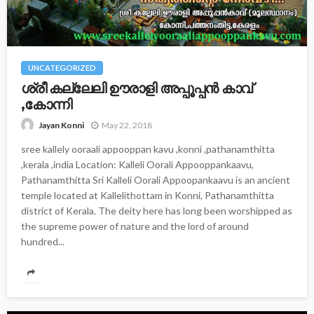
UNCATEGORIZED
ശ്രീ കല്ലേലി ഊരാളി അപ്പൂപ്പന്‍ കാവ്‌
,കോന്നി
May 22, 2018
Jayan Konni
sree kallely ooraali appooppan kavu ,konni ,pathanamthitta
,kerala ,india Location: Kalleli Oorali Appooppankaavu,
Pathanamthitta Sri Kalleli Oorali Appoopankaavu is an ancient
temple located at Kallelithottam in Konni, Pathanamthitta
district of Kerala. The deity here has long been worshipped as
the supreme power of nature and the lord of around
hundred...