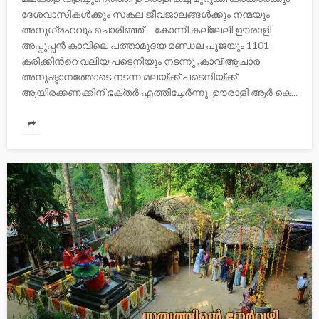
ദേശവാസികൾക്കും സകല ജീവജാലങ്ങൾക്കും നന്മയും
അനുഗ്രഹവും ചൊരിഞ്ഞ് കോന്നി കല്ലേലി ഊരാളി
അപ്പൂപ്പന്‍ കാവിലെ പത്താമുദയ മണ്ഡല പൂജയും 1101
കരിക്കിന്‍റെ വലിയ പടെനിയും നടന്നു .കാവ്‌ ആചാര
അനുഷ്ടാനത്തോടെ നടന്ന മലയ്ക്ക് പടെനിയ്ക്ക്
ആയിരക്കണക്കിന് ഭക്തര്‍ എത്തിച്ചേര്‍ന്നു .ഊരാളി ആര്‍ കെ...