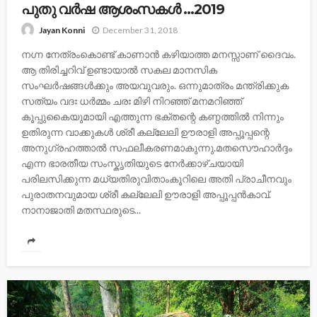
പുതു വര്‍ഷ ആശംസകള്‍ …2019
December 31, 2018
Jayan Konni
നഗ്ന നേത്രംകൊണ്ട് കാണാന്‍ കഴിയാത്ത മനസ്സാണ് ദൈവം.
ആ തിരിച്ചറിവ് ഉണ്ടായാല്‍ സകല മാനസിക
സംഘര്‍ഷങ്ങള്‍ക്കും അയവുവരും. ഒന്നുമാത്രം മന്ത്രിക്കുക
സത്യം വദഃ ധര്‍മ്മം ചരഃ മിഴി നിറഞ്ഞ് മനമറിഞ്ഞ്
കൂപ്പുകൈയുമായി എത്തുന്ന ഭക്തന്റെ കണ്ഠത്തില്‍ നിന്നും
ഉതിരുന്ന വാക്കുകള്‍ ശ്രീ കല്ലേലി ഊരാളി അപ്പൂപ്പന്റെ
അനുഗ്രഹത്താല്‍ സഫലീകരണമാകുന്നു.മതസൌഹാര്‍ദ്ദം
എന്ന ഭാരതീയ സംസ്കൃതിയുടെ നേര്‍ക്കാഴ്ചയായി
പരിലസിക്കുന്ന മധ്യതിരുവിതാംകൂറിലെ അതി പ്രാചീനവും
പുരാതനവുമായ ശ്രീ കല്ലേലി ഊരാളി അപ്പൂപ്പന്‍കാവ്.
നാനാജാതി മതസ്ഥരുടെ...