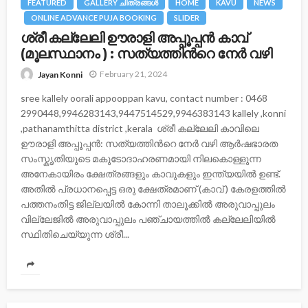
FEATURED
GALLERY ചിത്രങ്ങള്‍
HOME
KAVU
NEWS
ONLINE ADVANCE PUJA BOOKING
SLIDER
ശ്രീ കല്ലേലി ഊരാളി അപ്പൂപ്പന്‍ കാവ്
(മൂലസ്ഥാനം ) : സത്യത്തിന്‍റെ നേര്‍ വഴി
February 21, 2024
Jayan Konni
sree kallely oorali appooppan kavu, contact number : 0468
2990448,9946283143,9447514529,9946383143 kallely ,konni
,pathanamthitta district ,kerala ശ്രീ കല്ലേലി കാവിലെ
ഊരാളി അപ്പൂപ്പൻ: സത്യത്തിന്‍റെ നേര്‍ വഴി ആർഷഭാരത
സംസ്കൃതിയുടെ മകുടോദാഹരണമായി നിലകൊള്ളുന്ന
അനേകായിരം ക്ഷേത്രങ്ങളും കാവുകളും ഇന്ത്യയിൽ ഉണ്ട്.
അതിൽ പ്രധാനപ്പെട്ട ഒരു ക്ഷേത്രമാണ് (കാവ് ) കേരളത്തിൽ
പത്തനംതിട്ട ജില്ലയിൽ കോന്നി താലൂക്കിൽ അരുവാപ്പുലം
വില്ലേജിൽ അരുവാപ്പുലം പഞ്ചായത്തിൽ കല്ലേലിയില്‍
സ്ഥിതിചെയ്യുന്ന ശ്രീ...