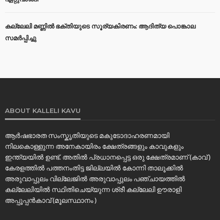
കല്ലേലി മണ്ണില്‍ ഭക്തിയുടെ സൂര്യകിരണം: ആദിത്യ പൊങ്കാല
സമര്‍പ്പിച്ചു
ABOUT KALLELI KAVU
ആർഷഭാരത സംസ്കൃതിയുടെ മകുടോദാഹരണമായി
നിലകൊള്ളുന്ന അനേകായിരം ക്ഷേത്രങ്ങളും കാവുകളും
ഇന്ത്യയിൽ ഉണ്ട്. അതിൽ പ്രധാനപ്പെട്ട ഒരു ക്ഷേത്രമാണ് (കാവ് )
കേരളത്തിൽ പത്തനംതിട്ട ജില്ലയിൽ കോന്നി താലൂക്കിൽ
അരുവാപ്പുലം വില്ലേജിൽ അരുവാപ്പുലം പഞ്ചായത്തിൽ
കല്ലേലിയില്‍ സ്ഥിതിചെയ്യുന്ന ശ്രീ കല്ലേലി ഊരാളി
അപ്പൂപ്പൻകാവ് (മൂലസ്ഥാനം )