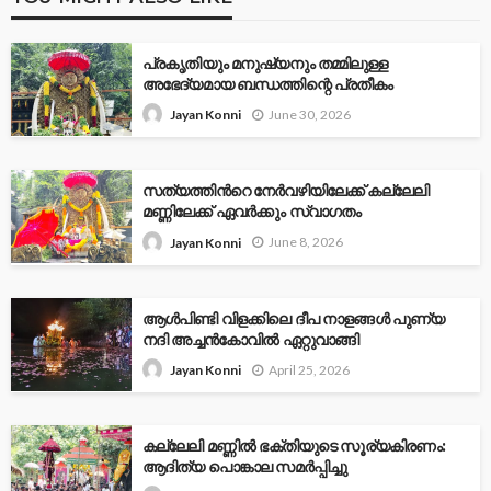
പ്രകൃതിയും മനുഷ്യനും തമ്മിലുള്ള
അഭേദ്യമായ ബന്ധത്തിന്റെ പ്രതീകം
June 30, 2026
Jayan Konni
സത്യത്തിന്‍റെ നേര്‍വഴിയിലേക്ക് കല്ലേലി
മണ്ണിലേക്ക് ഏവർക്കും സ്വാഗതം
June 8, 2026
Jayan Konni
ആൾപിണ്ടി വിളക്കിലെ ദീപ നാളങ്ങൾ പുണ്യ
നദി അച്ചൻകോവിൽ ഏറ്റുവാങ്ങി
April 25, 2026
Jayan Konni
കല്ലേലി മണ്ണില്‍ ഭക്തിയുടെ സൂര്യകിരണം:
ആദിത്യ പൊങ്കാല സമര്‍പ്പിച്ചു