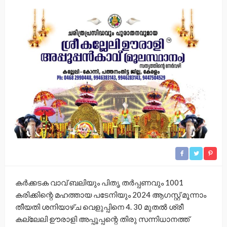
കർക്കടക വാവ് ബലിയും പിതൃ തർപ്പണവും 1001
കരിക്കിന്റെ മഹത്തായ പടേനിയും 2024 ആഗസ്റ്റ് മൂന്നാം
തീയതി ശനിയാഴ്ച വെളുപ്പിനെ 4. 30 മുതൽ ശ്രീ
കല്ലേലി ഊരാളി അപ്പൂപ്പന്റെ തിരു സന്നിധാനത്ത്