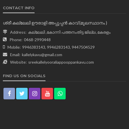
CONTACT INFO
ശ്രീ കല്ലേലി ഊരാളി അപ്പൂപ്പന്‍ കാവ് (മൂലസ്ഥാനം )
Address:
കല്ലേലി ,കോന്നി പത്തനംതിട്ട ജില്ല ,കേരളം
Phone:
0468-2990448
Mobile:
9946383143, 9946283143, 9447504529
Email:
kallelykavu@gmail.com
Website:
sreekallelyooraliappooppankavu.com
FIND US ON SOCIALS