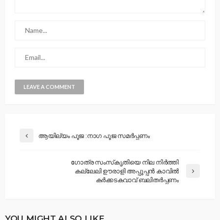
ആയില്യം പൂജ :നാഗ പൂജ സമർപ്പണം
ഗോത്ര സംസ്‌കൃതിയെ നില നിർത്തി
കല്ലേലി ഊരാളി അപ്പൂപ്പൻ കാവിൽ
കർക്കടകവാവ് ബലിതർപ്പണം
YOU MIGHT ALSO LIKE