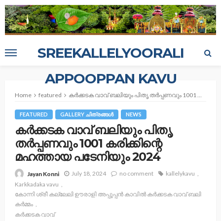
SREEKALLELYOORALI
APPOOPPAN KAVU
Home
featured
കർക്കടക വാവ് ബലിയും പിതൃ തർപ്പണവും 1001 കരിക്കിന്റെ മഹത്തായ പടേനിയും 2024
FEATURED
GALLERY ചിത്രങ്ങള്‍
NEWS
കർക്കടക വാവ് ബലിയും പിതൃ
തർപ്പണവും 1001 കരിക്കിന്റെ
മഹത്തായ പടേനിയും 2024
July 18, 2024
no comment
kallelykavu
Jayan Konni
Karkkadaka vavu
കോന്നി ശ്രീ കല്ലേലി ഊരാളി അപ്പൂപ്പൻ കാവിൽ കർക്കടക വാവ് ബലി
കർമ്മം
കർക്കടക വാവ്