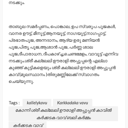
നടക്കും.
താബൂല സമർപ്പണം, പൊങ്കാല, ഉപ സ്വരൂപ പൂജകൾ,
വാനര ഊട്ട്, മീനൂട്ട്,ആനയൂട്ട്, നാഗയൂട്ട്,നാഗപ്പാട്ട്,
പ്രഭാതപൂജ, അന്നദാനം, ആദ്യ ഉരു മണിയൻ
പൂജ,പിതൃ പൂജ,ആശാൻ പൂജ, പർണ്ണ ശാല
പൂജ,ദീപാരാധന, ദീപകാഴ്ച്ച,ചെണ്ടമേളം, വാവൂട്ട് എന്നിവ
നടക്കും.ശ്രീ കല്ലേലി ഊരാളി അപ്പൂപ്പന്റെ എല്ലാ
കുഞ്ഞ് കുട്ടികളെയും ശ്രീ കല്ലേലി ഊരാളി അപ്പൂപ്പൻ
കാവ് (മൂലസ്ഥാനം )തിരുമണ്ണിലേക്ക് സ്വാഗതം
ചെയ്യുന്നു.
Tags :
kallelykavu
Karkkadaka vavu
കോന്നി ശ്രീ കല്ലേലി ഊരാളി അപ്പൂപ്പൻ കാവിൽ
കർക്കടക വാവ് ബലി കർമ്മം
കർക്കടക വാവ്