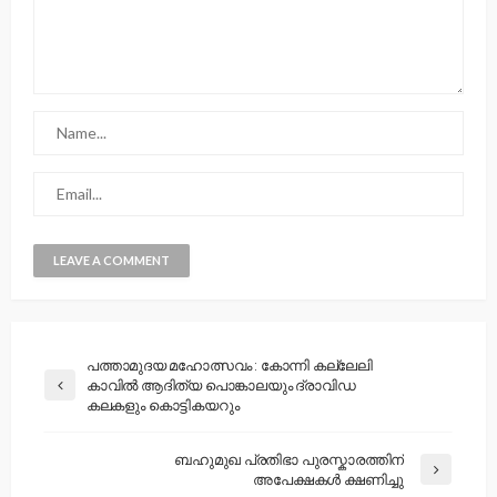
പത്താമുദയ മഹോത്സവം : കോന്നി കല്ലേലി
കാവില്‍ ആദിത്യ പൊങ്കാലയും ദ്രാവിഡ
കലകളും കൊട്ടികയറും
ബഹുമുഖ പ്രതിഭാ പുരസ്കാരത്തിന്
അപേക്ഷകൾ ക്ഷണിച്ചു