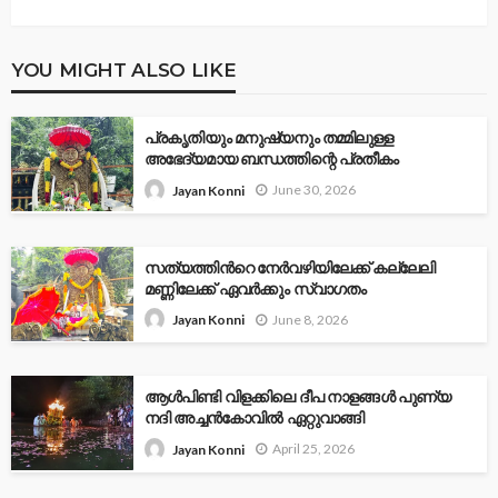
YOU MIGHT ALSO LIKE
പ്രകൃതിയും മനുഷ്യനും തമ്മിലുള്ള
അഭേദ്യമായ ബന്ധത്തിന്റെ പ്രതീകം
June 30, 2026
Jayan Konni
സത്യത്തിന്‍റെ നേര്‍വഴിയിലേക്ക് കല്ലേലി
മണ്ണിലേക്ക് ഏവർക്കും സ്വാഗതം
June 8, 2026
Jayan Konni
ആൾപിണ്ടി വിളക്കിലെ ദീപ നാളങ്ങൾ പുണ്യ
നദി അച്ചൻകോവിൽ ഏറ്റുവാങ്ങി
April 25, 2026
Jayan Konni