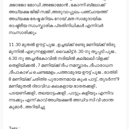
,ജോജോ മോഡി ,അജോമോന്‍ , കോന്നി ബ്ലോക്ക്
അധ്യക്ഷ ജിജി സജി ,അരുവാപ്പുലം പഞ്ചായത്ത്
അധ്യക്ഷ രേഷ്മ മറിയം റോയ് ,മത സാമുദായിക
രാഷ്ട്രീയ സാംസ്കാരിക പ്രതിനിധികള്‍ എന്നിവര്‍
സംസാരിക്കും
11 .30 മുതല്‍ ഊട്ട് പൂജ , ഉച്ചയ്ക്ക് രണ്ടു മണിയ്ക്ക് തിരു
മുന്നില്‍ എഴുന്നള്ളത്ത്‌ , വൈകിട്ട് 6 .30 നു തൃപ്പടി പൂജ ,
6.30 നു അച്ചന്‍കോവില്‍ നദിയില്‍ കല്ലേലി വിളക്ക്
തെളിയിക്കല്‍ , 7 മണിയ്ക്ക് ദീപ നമസ്ക്കാരം ,ദീപാരാധന
,ദീപാകാഴ്ച ചെണ്ടമേളം ,പത്താമുദയ ഊട്ട് പൂജ , രാത്രി
8 മണിയ്ക്ക് ചരിത്ര പുരാതനമായ കുംഭ പാട്ട് , തുടര്‍ന്ന് 9
മണിമുതല്‍ ദ്രാവിഡ കലകളായ ഭാരതക്കളി ,
പടയണിക്കളി , തലയാട്ടംക്കളി , പാട്ടും കളിയും എന്നിവ
നടക്കും എന്ന് കാവ് അധ്യക്ഷന്‍ അഡ്വ സി വി ശാന്ത
കുമാര്‍ , അറിയിച്ചു
Tags :