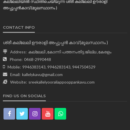
കല്ലേലിയില്‍ സ്ഥിതിചെയ്യുന്ന ശ്രീ കല്ലേലി ഊരാളി
അപ്പൂപ്പൻകാവ് (മൂലസ്ഥാനം )
CONTACT INFO
ശ്രീ കല്ലേലി ഊരാളി അപ്പൂപ്പന്‍ കാവ് (മൂലസ്ഥാനം )
Address:
കല്ലേലി ,കോന്നി പത്തനംതിട്ട ജില്ല ,കേരളം
Phone:
0468-2990448
Mobile:
9946383143, 9946283143, 9447504529
Email:
kallelykavu@gmail.com
Website:
sreekallelyooraliappooppankavu.com
FIND US ON SOCIALS