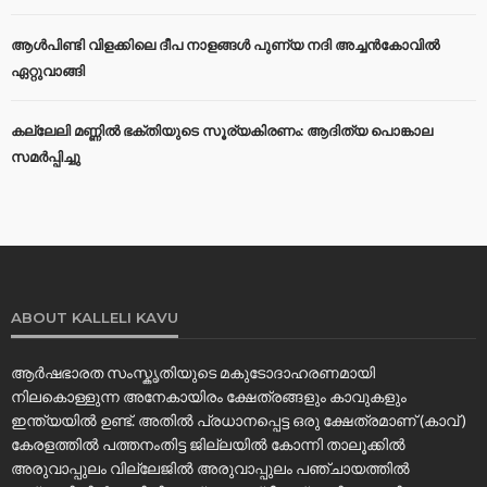
ആൾപിണ്ടി വിളക്കിലെ ദീപ നാളങ്ങൾ പുണ്യ നദി അച്ചൻകോവിൽ
ഏറ്റുവാങ്ങി
കല്ലേലി മണ്ണില്‍ ഭക്തിയുടെ സൂര്യകിരണം: ആദിത്യ പൊങ്കാല
സമര്‍പ്പിച്ചു
ABOUT KALLELI KAVU
ആർഷഭാരത സംസ്കൃതിയുടെ മകുടോദാഹരണമായി
നിലകൊള്ളുന്ന അനേകായിരം ക്ഷേത്രങ്ങളും കാവുകളും
ഇന്ത്യയിൽ ഉണ്ട്. അതിൽ പ്രധാനപ്പെട്ട ഒരു ക്ഷേത്രമാണ് (കാവ് )
കേരളത്തിൽ പത്തനംതിട്ട ജില്ലയിൽ കോന്നി താലൂക്കിൽ
അരുവാപ്പുലം വില്ലേജിൽ അരുവാപ്പുലം പഞ്ചായത്തിൽ