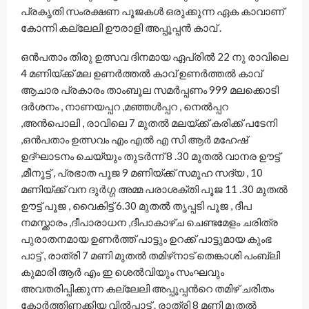
പ്രകൃതി സംരക്ഷണ പൂജകള്‍ ഒരുക്കുന്ന ഏക കാവാണ്‌
കോന്നി കല്ലേലി ഊരാളി അപ്പൂപ്പന്‍ കാവ് .
ഒന്‍പതാം തിരു ഉത്സവ ദിനമായ ഏപ്രില്‍ 22 നു രാവിലെ
4 മണിയ്ക്ക് മല ഉണര്‍ത്തല്‍ കാവ് ഉണര്‍ത്തല്‍ കാവ്
ആചാര പ്രകാരം താംബൂല സമര്‍പ്പണം 999 മലക്കൊടി
ദര്‍ശനം , നാണയപ്പറ ,മഞ്ഞള്‍പ്പറ , നെല്‍പ്പറ
,അന്‍പൊലി , രാവിലെ 7 മുതല്‍ മലയ്ക്ക് കരിക്ക് പടേനി
,ഒന്‍പതാം ഉത്സവം എം എല്‍ എ സി ആര്‍ മഹേഷ്‌
ഉദ്ഘാടനം ചെയ്യും തുടര്‍ന്ന് 8 .30 മുതല്‍ വാനര ഊട്ട്
,മീനൂട്ട് , പ്രഭാത പൂജ 9 മണിയ്ക്ക് സമൂഹ സദ്യ , 10
മണിയ്ക്ക് വന ദുര്‍ഗ്ഗ അമ്മ പരാശക്തി പൂജ 11 .30 മുതല്‍
ഊട്ട് പൂജ , വൈകിട്ട് 6.30 മുതല്‍ തൃപ്പടി പൂജ , ദീപ
നമസ്ക്കാരം ,ദീപാരാധന ,ദീപാകാഴ്ച ചെണ്ടമേളം ചരിത്ര
പുരാതനമായ ഉണര്‍ത്ത് പാട്ടും ഉറക്ക് പാട്ടുമായ കുംഭ
പാട്ട് , രാത്രി 7 മണി മുതല്‍ തമിഴ്‌നാട്‌ തെങ്കാശി പംബ്ലി
കുമാരി ആര്‍ എം ഇ ശെല്‍വിയും സംഘവും
അവതരിപ്പിക്കുന്ന കല്ലേലി അപ്പൂപ്പന്‍റെ തമിഴ് ചരിതം
കോര്‍ത്തിണക്കിയ വില്‍പ്പാട്ട് . രാത്രി 8 മണി മുതല്‍