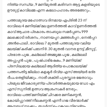
നിത്യ സന്ധ്യ , 9 മണിമുതല്‍ കരിമ്പന ആട്ട കളരിയുടെ
ഊരൂട്ട്‌ കാവിലമ്മ എന്ന കലോപഹാരം അരങ്ങേറും .
പത്താമുദയ മഹോത്സവ ദിനമായ ഏപ്രില്‍ 23 ന്
രാവിലെ 4 മണിയ്ക്ക് മല ഉണര്‍ത്തല്‍ കാവ് ഉണര്‍ത്തല്‍
കാവ് ആചാര പ്രകാരം താംബൂല സമര്‍പ്പണം 999
മലക്കൊടി ദര്‍ശനം , നാണയപ്പറ ,മഞ്ഞള്‍പ്പറ , നെല്‍പ്പറ
,അന്‍പൊലി , രാവിലെ 7 മുതല്‍ പത്താമുദയ വലിയ
മലയ്ക്ക് കരിക്ക് പടേനി 8 .30 മുതല്‍ വാനര ഊട്ട് ,മീനൂട്ട് ,
പ്രഭാത പൂജ , കല്ലേലി അമ്മൂമ്മ പൂജ , കല്ലേലി
അപ്പൂപ്പന്‍ പൂജ , പുഷ്പാഭിഷേകം , 9 മണിയ്ക്ക്
പ്രസിദ്ധമായ കല്ലേലി ആദിത്യ പൊങ്കാലയ്ക്ക്
പത്തനംതിട്ട ജില്ലാ കളക്ടര്‍ ദിവ്യ എസ് അയ്യര്‍ ഭദ്ര
ദീപം തെളിയിക്കും . നാരീ ശക്തി പുരസ്ക്കാര ജേതാവും
പ്രമുഖ ജീവകാരുണ്യ പ്രവര്‍ത്തകയുമായ ഡോ എം
എസ് സുനില്‍ ഉത്സവ ആശംസകര്‍ നേരും .
രാവിലെ പത്ത് മണിയ്ക്ക് ചിറക്കര മണികണ്ഠൻ,
കോയിപ്പുറത്ത് നീലകണ്ഠൻ എന്നീ ഗജ വീരന്മാര്‍ക്ക്
ആനയൂട്ട്‌ നടക്കും .തുടര്‍ന്ന് പൊങ്കാല നിവേദ്യം .