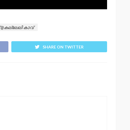
ട് @കല്ലേലി കാവ്
SHARE ON TWITTER