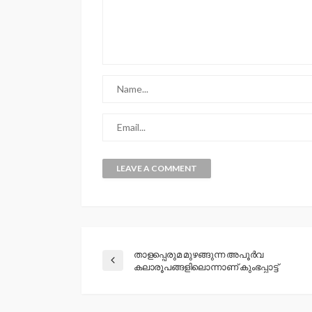
താളപ്പെരുമ മുഴങ്ങുന്ന അപൂർവ
കലാരൂപങ്ങളിലൊന്നാണ് കുംഭപ്പാട്ട്