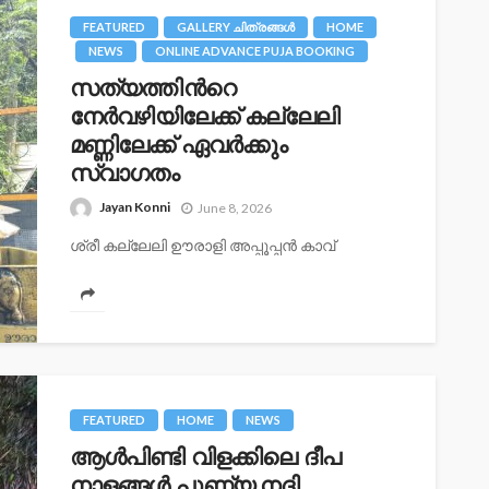
FEATURED
GALLERY ചിത്രങ്ങള്‍
HOME
NEWS
ONLINE ADVANCE PUJA BOOKING
സത്യത്തിന്‍റെ
നേര്‍വഴിയിലേക്ക് കല്ലേലി
മണ്ണിലേക്ക് ഏവർക്കും
സ്വാഗതം
Jayan Konni
June 8, 2026
ശ്രീ കല്ലേലി ഊരാളി അപ്പൂപ്പന്‍ കാവ്
(മൂലസ്ഥാനം ), പി ബി നമ്പർ:27, കല്ലേലി
,കോന്നി (പിഒ ), പത്തനംതിട്ട ജില്ല ,കേരളം പിന്‍
:689691 ഫോണ്‍...
FEATURED
HOME
NEWS
ആൾപിണ്ടി വിളക്കിലെ ദീപ
നാളങ്ങൾ പുണ്യ നദി