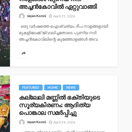
അച്ചൻകോവിൽ ഏറ്റുവാങ്ങി
Jayan Konni
April 25, 2026
ഒരു വർഷത്തെ ഐശ്വര്യം ദീപ നാളങ്ങളായി
മുകളിലേക്ക് ജ്വാലിച്ചതോടെ പുണ്യ നദി
അച്ചൻകോവിലിന്റെ കുഞ്ഞോളങ്ങൾ അവ
ഏറ്റുവാങ്ങി പ്രകൃതിയിൽ സമർപ്പിച്ചു.999
മലകൾക്ക് അധിപനായ കോന്നി കല്ലേലി...
FEATURED
HOME
NEWS
കല്ലേലി മണ്ണില്‍ ഭക്തിയുടെ
സൂര്യകിരണം: ആദിത്യ
പൊങ്കാല സമര്‍പ്പിച്ചു
Jayan Konni
April 24, 2026