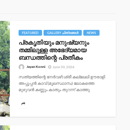
FEATURED
GALLERY ചിത്രങ്ങള്‍
NEWS
പ്രകൃതിയും മനുഷ്യനും
തമ്മിലുള്ള അഭേദ്യമായ
ബന്ധത്തിന്റെ പ്രതീകം
Jayan Konni
June 30, 2026
സത്യത്തിന്റെ നേർവഴി:ശ്രീ കല്ലേലി ഊരാളി
അപ്പൂപ്പൻ കാവ് (മൂലസ്ഥാനം) ലോകത്തെ
മുഴുവൻ കണ്ണും കാതും തുറന്ന് കാത്തു
സംരക്ഷിക്കുന്ന 999 മലകളുടെ അധിപനാണ്
ശ്രീ കല്ലേലി ഊരാളി...