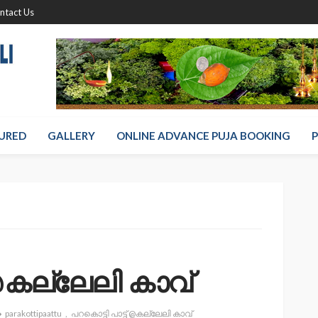
ntact Us
URED
GALLERY
ONLINE ADVANCE PUJA BOOKING
P
 @കല്ലേലി കാവ്
parakottipaattu
പറകൊട്ടി പാട്ട് @കല്ലേലി കാവ്