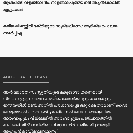
ആൾപിണ്ടി വിളക്കിലെ ദീപ നാളങ്ങൾ പുണ്യ നദി അച്ചൻകോവിൽ
ഏറ്റുവാങ്ങി
കല്ലേലി മണ്ണില്‍ ഭക്തിയുടെ സൂര്യകിരണം: ആദിത്യ പൊങ്കാല
സമര്‍പ്പിച്ചു
ABOUT KALLELI KAVU
ആർഷഭാരത സംസ്കൃതിയുടെ മകുടോദാഹരണമായി
നിലകൊള്ളുന്ന അനേകായിരം ക്ഷേത്രങ്ങളും കാവുകളും
ഇന്ത്യയിൽ ഉണ്ട്. അതിൽ പ്രധാനപ്പെട്ട ഒരു ക്ഷേത്രമാണ് (കാവ് )
കേരളത്തിൽ പത്തനംതിട്ട ജില്ലയിൽ കോന്നി താലൂക്കിൽ
അരുവാപ്പുലം വില്ലേജിൽ അരുവാപ്പുലം പഞ്ചായത്തിൽ
കല്ലേലിയില്‍ സ്ഥിതിചെയ്യുന്ന ശ്രീ കല്ലേലി ഊരാളി
അപ്പൂപ്പൻകാവ് (മൂലസ്ഥാനം )