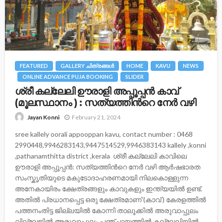
FEATURED
GALLERY ചിത്രങ്ങള്‍
HOME
KAVU
NEWS
ONLINE ADVANCE PUJA BOOKING
SLIDER
ശ്രീ കല്ലേലി ഊരാളി അപ്പൂപ്പന്‍ കാവ്
(മൂലസ്ഥാനം ) : സത്യത്തിന്‍റെ നേര്‍ വഴി
February 21, 2024
Jayan Konni
sree kallely oorali appooppan kavu, contact number : 0468
2990448,9946283143,9447514529,9946383143 kallely ,konni
,pathanamthitta district ,kerala ശ്രീ കല്ലേലി കാവിലെ
ഊരാളി അപ്പൂപ്പൻ: സത്യത്തിന്‍റെ നേര്‍ വഴി ആർഷഭാരത
സംസ്കൃതിയുടെ മകുടോദാഹരണമായി നിലകൊള്ളുന്ന
അനേകായിരം ക്ഷേത്രങ്ങളും കാവുകളും ഇന്ത്യയിൽ ഉണ്ട്.
അതിൽ പ്രധാനപ്പെട്ട ഒരു ക്ഷേത്രമാണ് (കാവ് ) കേരളത്തിൽ
പത്തനംതിട്ട ജില്ലയിൽ കോന്നി താലൂക്കിൽ അരുവാപ്പുലം
വില്ലേജിൽ അരുവാപ്പുലം പഞ്ചായത്തിൽ കല്ലേലിയില്‍