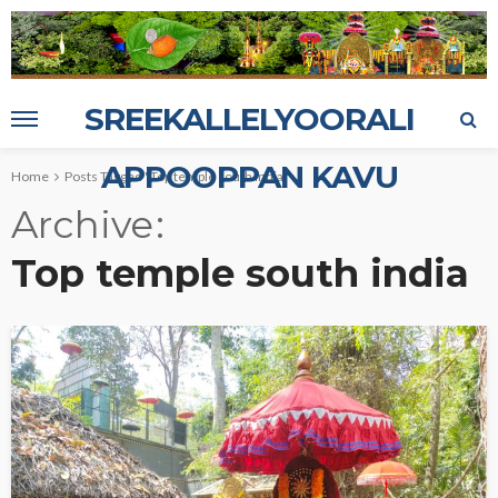
SREEKALLELYOORALI
APPOOPPAN KAVU
Home
Posts Tagged "Top temple south india"
Archive
Top temple south india