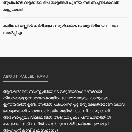
ആൾപിണ്ടി വിളക്കിലെ ദീപ നാളങ്ങൾ പുണ്യ നദി അച്ചൻകോവിൽ
ഏറ്റുവാങ്ങി
കല്ലേലി മണ്ണില്‍ ഭക്തിയുടെ സൂര്യകിരണം: ആദിത്യ പൊങ്കാല
സമര്‍പ്പിച്ചു
ABOUT KALLELI KAVU
ആർഷഭാരത സംസ്കൃതിയുടെ മകുടോദാഹരണമായി
നിലകൊള്ളുന്ന അനേകായിരം ക്ഷേത്രങ്ങളും കാവുകളും
ഇന്ത്യയിൽ ഉണ്ട്. അതിൽ പ്രധാനപ്പെട്ട ഒരു ക്ഷേത്രമാണ് (കാവ് )
കേരളത്തിൽ പത്തനംതിട്ട ജില്ലയിൽ കോന്നി താലൂക്കിൽ
അരുവാപ്പുലം വില്ലേജിൽ അരുവാപ്പുലം പഞ്ചായത്തിൽ
കല്ലേലിയില്‍ സ്ഥിതിചെയ്യുന്ന ശ്രീ കല്ലേലി ഊരാളി
അപ്പൂപ്പൻകാവ് (മൂലസ്ഥാനം )