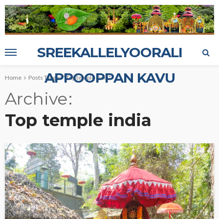
SREEKALLELYOORALI
APPOOPPAN KAVU
Home
Posts Tagged "Top temple india"
Archive
Top temple india