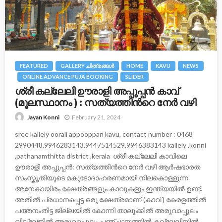
FEATURED
GALLERY ചിത്രങ്ങള്‍
HOME
KAVU
NEWS
ONLINE ADVANCE PUJA BOOKING
SLIDER
ശ്രീ കല്ലേലി ഊരാളി അപ്പൂപ്പന്‍ കാവ്
(മൂലസ്ഥാനം ) : സത്യത്തിന്‍റെ നേര്‍ വഴി
February 21, 2024
Jayan Konni
sree kallely oorali appooppan kavu, contact number : 0468
2990448,9946283143,9447514529,9946383143 kallely ,konni
,pathanamthitta district ,kerala ശ്രീ കല്ലേലി കാവിലെ
ഊരാളി അപ്പൂപ്പൻ: സത്യത്തിന്‍റെ നേര്‍ വഴി ആർഷഭാരത
സംസ്കൃതിയുടെ മകുടോദാഹരണമായി നിലകൊള്ളുന്ന
അനേകായിരം ക്ഷേത്രങ്ങളും കാവുകളും ഇന്ത്യയിൽ ഉണ്ട്.
അതിൽ പ്രധാനപ്പെട്ട ഒരു ക്ഷേത്രമാണ് (കാവ് ) കേരളത്തിൽ
പത്തനംതിട്ട ജില്ലയിൽ കോന്നി താലൂക്കിൽ അരുവാപ്പുലം
വില്ലേജിൽ അരുവാപ്പുലം പഞ്ചായത്തിൽ കല്ലേലിയില്‍