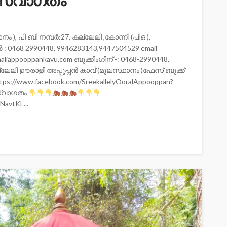
ം സ്വാഗതം
ം ), പി ബി നമ്പർ:27, കല്ലേലി ,കോന്നി (പിഒ ),
‍ : 0468 2990448, 9946283143,9447504529 email
aaliappooppankavu.com ബുക്കിംഗിന് -: 0468-2990448,
്ലേലി ഊരാളി അപ്പൂപ്പൻ കാവ് (മൂലസ്ഥാനം )ഫേസ് ബുക്ക്‌
tps://www.facebook.com/SreekallelyOoralAppooppan?
 സ്വാഗതം
avtKL...