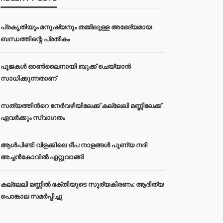
പ്രകൃതിയും മനുഷ്യനും തമ്മിലുള്ള അഭേദ്യമായ
ബന്ധത്തിന്റെ പ്രതീകം
പൂജകൾ ഓൺലൈനായി ബുക്ക് ചെയ്യാൻ
സാധിക്കുന്നതാണ്
സത്യത്തിന്‍റെ നേര്‍വഴിയിലേക്ക് കല്ലേലി മണ്ണിലേക്ക്
ഏവർക്കും സ്വാഗതം
ആൾപിണ്ടി വിളക്കിലെ ദീപ നാളങ്ങൾ പുണ്യ നദി
അച്ചൻകോവിൽ ഏറ്റുവാങ്ങി
കല്ലേലി മണ്ണില്‍ ഭക്തിയുടെ സൂര്യകിരണം: ആദിത്യ
പൊങ്കാല സമര്‍പ്പിച്ചു