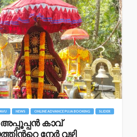
AVU
NEWS
ONLINE ADVANCE PUJA BOOKING
SLIDER
്പൂപ്പന്‍ കാവ്
്തിന്‍റെ നേര്‍ വഴി