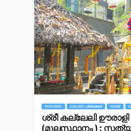
FEATURED
GALLERY ചിത്രങ്ങള്‍
HOME
K
ശ്രീ കല്ലേലി ഊരാളി അപ
(മൂലസ്ഥാനം ) : സത്യത