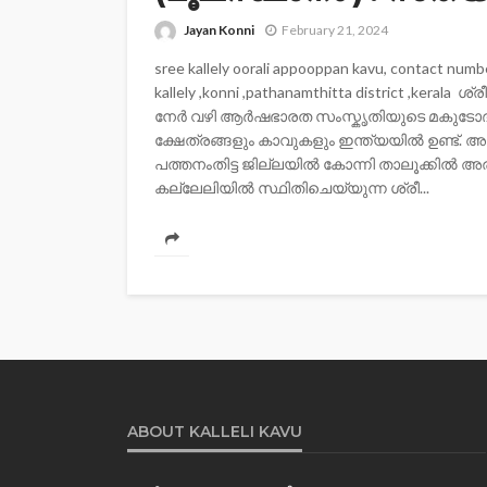
Jayan Konni
February 21, 2024
sree kallely oorali appooppan kavu, contact 
kallely ,konni ,pathanamthitta district ,kera
നേര്‍ വഴി ആർഷഭാരത സംസ്കൃതിയുടെ മകുട
ക്ഷേത്രങ്ങളും കാവുകളും ഇന്ത്യയിൽ ഉണ്ട്. അ
പത്തനംതിട്ട ജില്ലയിൽ കോന്നി താലൂക്കിൽ അ
കല്ലേലിയില്‍ സ്ഥിതിചെയ്യുന്ന ശ്രീ...
ABOUT KALLELI KAVU