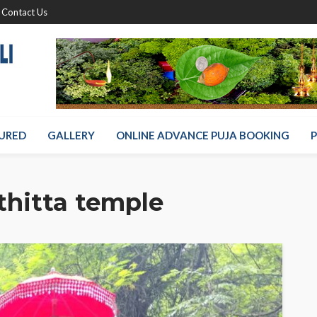
Contact Us
URED
GALLERY
ONLINE ADVANCE PUJA BOOKING
P
hitta temple