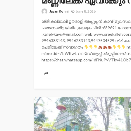
മണ്ണിലേക്ക് ഏവർക്കു
Jayan Konni
June 8, 2026
ശ്രീ കല്ലേലി ഊരാളി അപ്പൂപ്പന്‍ കാവ് (മൂലസ്ഥാന
പത്തനംതിട്ട ജില്ല ,കേരളം പിന്‍ :689691 ഫോണ്
:kallelykavu@gmail.com web:www.sreekallelyoor
9946383143, 9946283143,9447504529 ശ്രീ കല
പേജിലേക്ക് സ്വാഗതം
ht
mibextid=ZbWKwL വാട്സ് ആപ്പ് ഗ്രൂപ്പിലേക്ക്
https://chat.whatsapp.com/IdFNuPyVTky41Ob7N