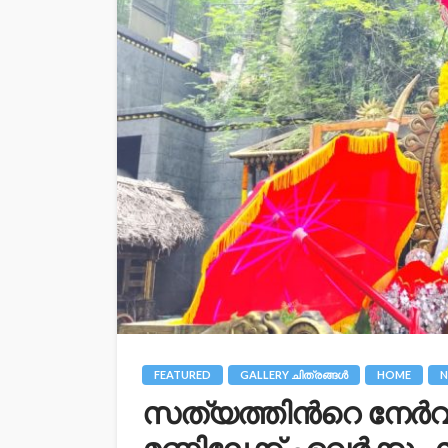
FEATURED
GALLERY ചിത്രങ്ങള്‍
HOME
N
സത്യത്തിന്‍റെ നേര്‍വ