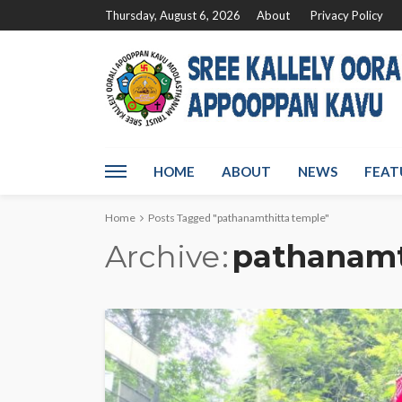
Thursday, August 6, 2026
About
Privacy Policy
HOME
ABOUT
NEWS
FEAT
Home
Posts Tagged "pathanamthitta temple"
Archive
pathanamt