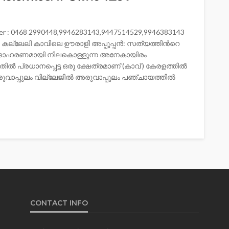
number : 0468 2990448,9946283143,9447514529,9946383143
la ശ്രീ കല്ലേലി കാവിലെ ഊരാളി അപ്പൂപ്പൻ: സത്യത്തിന്‍റെ
ോദാഹരണമായി നിലകൊള്ളുന്ന അനേകായിരം
തിൽ പ്രധാനപ്പെട്ട ഒരു ക്ഷേത്രമാണ് (കാവ് ) കേരളത്തിൽ
രുവാപ്പുലം വില്ലേജിൽ അരുവാപ്പുലം പഞ്ചായത്തിൽ
CONTACT INFO