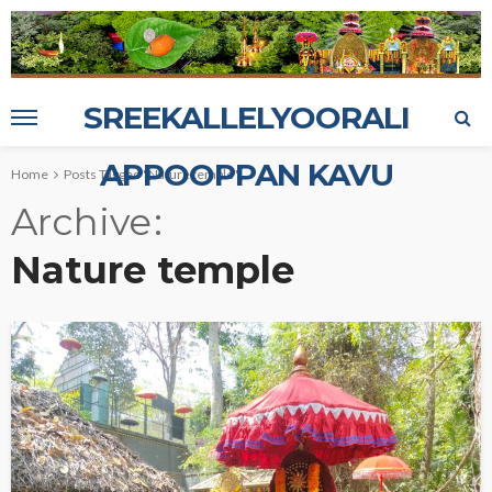
SREEKALLELYOORALI
APPOOPPAN KAVU
Home
Posts Tagged "Nature temple"
Archive
Nature temple