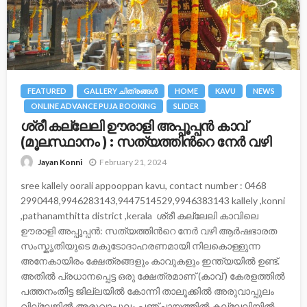
FEATURED
GALLERY ചിത്രങ്ങള്‍
HOME
KAVU
NEWS
ONLINE ADVANCE PUJA BOOKING
SLIDER
ശ്രീ കല്ലേലി ഊരാളി അപ്പൂപ്പന്‍ കാവ്
(മൂലസ്ഥാനം ) : സത്യത്തിന്‍റെ നേര്‍ വഴി
February 21, 2024
Jayan Konni
sree kallely oorali appooppan kavu, contact number : 0468
2990448,9946283143,9447514529,9946383143 kallely ,konni
,pathanamthitta district ,kerala ശ്രീ കല്ലേലി കാവിലെ
ഊരാളി അപ്പൂപ്പൻ: സത്യത്തിന്‍റെ നേര്‍ വഴി ആർഷഭാരത
സംസ്കൃതിയുടെ മകുടോദാഹരണമായി നിലകൊള്ളുന്ന
അനേകായിരം ക്ഷേത്രങ്ങളും കാവുകളും ഇന്ത്യയിൽ ഉണ്ട്.
അതിൽ പ്രധാനപ്പെട്ട ഒരു ക്ഷേത്രമാണ് (കാവ് ) കേരളത്തിൽ
പത്തനംതിട്ട ജില്ലയിൽ കോന്നി താലൂക്കിൽ അരുവാപ്പുലം
വില്ലേജിൽ അരുവാപ്പുലം പഞ്ചായത്തിൽ കല്ലേലിയില്‍