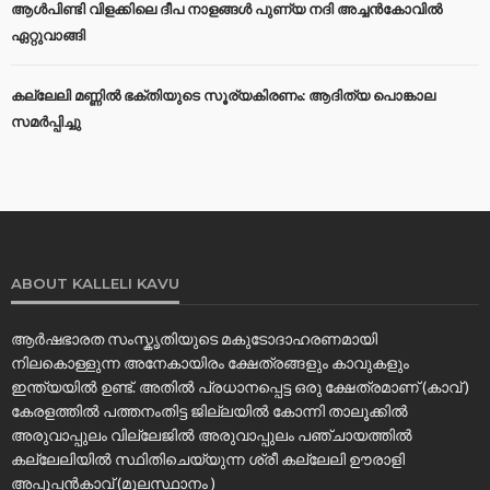
ആൾപിണ്ടി വിളക്കിലെ ദീപ നാളങ്ങൾ പുണ്യ നദി അച്ചൻകോവിൽ
ഏറ്റുവാങ്ങി
കല്ലേലി മണ്ണില്‍ ഭക്തിയുടെ സൂര്യകിരണം: ആദിത്യ പൊങ്കാല
സമര്‍പ്പിച്ചു
ABOUT KALLELI KAVU
ആർഷഭാരത സംസ്കൃതിയുടെ മകുടോദാഹരണമായി
നിലകൊള്ളുന്ന അനേകായിരം ക്ഷേത്രങ്ങളും കാവുകളും
ഇന്ത്യയിൽ ഉണ്ട്. അതിൽ പ്രധാനപ്പെട്ട ഒരു ക്ഷേത്രമാണ് (കാവ് )
കേരളത്തിൽ പത്തനംതിട്ട ജില്ലയിൽ കോന്നി താലൂക്കിൽ
അരുവാപ്പുലം വില്ലേജിൽ അരുവാപ്പുലം പഞ്ചായത്തിൽ
കല്ലേലിയില്‍ സ്ഥിതിചെയ്യുന്ന ശ്രീ കല്ലേലി ഊരാളി
അപ്പൂപ്പൻകാവ് (മൂലസ്ഥാനം )