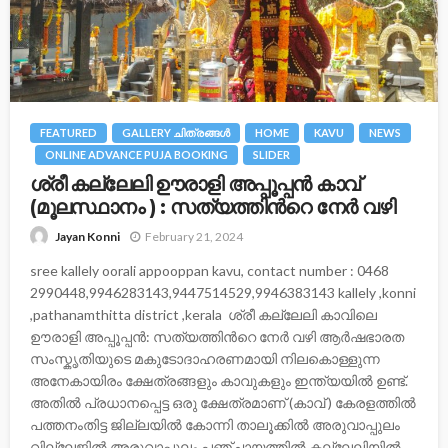
FEATURED
GALLERY ചിത്രങ്ങള്‍
HOME
KAVU
NEWS
ONLINE ADVANCE PUJA BOOKING
SLIDER
ശ്രീ കല്ലേലി ഊരാളി അപ്പൂപ്പന്‍ കാവ്
(മൂലസ്ഥാനം ) : സത്യത്തിന്‍റെ നേര്‍ വഴി
February 21, 2024
Jayan Konni
sree kallely oorali appooppan kavu, contact number : 0468
2990448,9946283143,9447514529,9946383143 kallely ,konni
,pathanamthitta district ,kerala ശ്രീ കല്ലേലി കാവിലെ
ഊരാളി അപ്പൂപ്പൻ: സത്യത്തിന്‍റെ നേര്‍ വഴി ആർഷഭാരത
സംസ്കൃതിയുടെ മകുടോദാഹരണമായി നിലകൊള്ളുന്ന
അനേകായിരം ക്ഷേത്രങ്ങളും കാവുകളും ഇന്ത്യയിൽ ഉണ്ട്.
അതിൽ പ്രധാനപ്പെട്ട ഒരു ക്ഷേത്രമാണ് (കാവ് ) കേരളത്തിൽ
പത്തനംതിട്ട ജില്ലയിൽ കോന്നി താലൂക്കിൽ അരുവാപ്പുലം
വില്ലേജിൽ അരുവാപ്പുലം പഞ്ചായത്തിൽ കല്ലേലിയില്‍