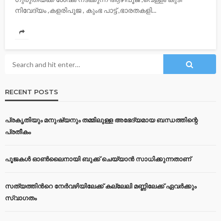
നിവേദ്യം ,കളരിപൂജ , കുംഭ പാട്ട് ,ഭാരതകളി...
RECENT POSTS
പ്രകൃതിയും മനുഷ്യനും തമ്മിലുള്ള അഭേദ്യമായ ബന്ധത്തിന്റെ
പ്രതീകം
പൂജകൾ ഓൺലൈനായി ബുക്ക് ചെയ്യാൻ സാധിക്കുന്നതാണ്
സത്യത്തിന്‍റെ നേര്‍വഴിയിലേക്ക് കല്ലേലി മണ്ണിലേക്ക് ഏവർക്കും
സ്വാഗതം