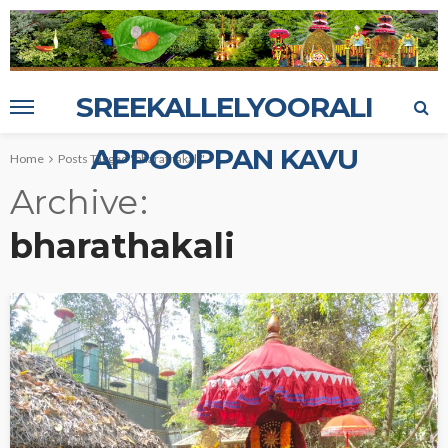
SREEKALLELYOORALI
APPOOPPAN KAVU
Home
Posts Tagged "bharathakali"
Archive
bharathakali