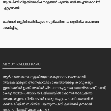
ആൾപിണ്ടി വിളക്കിലെ ദീപ നാളങ്ങൾ പുണ്യ നദി അച്ചൻകോവിൽ
ഏറ്റുവാങ്ങി
കല്ലേലി മണ്ണില്‍ ഭക്തിയുടെ സൂര്യകിരണം: ആദിത്യ പൊങ്കാല
സമര്‍പ്പിച്ചു
ABOUT KALLELI KAVU
ആർഷഭാരത സംസ്കൃതിയുടെ മകുടോദാഹരണമായി
നിലകൊള്ളുന്ന അനേകായിരം ക്ഷേത്രങ്ങളും കാവുകളും
ഇന്ത്യയിൽ ഉണ്ട്. അതിൽ പ്രധാനപ്പെട്ട ഒരു ക്ഷേത്രമാണ് (കാവ് )
കേരളത്തിൽ പത്തനംതിട്ട ജില്ലയിൽ കോന്നി താലൂക്കിൽ
അരുവാപ്പുലം വില്ലേജിൽ അരുവാപ്പുലം പഞ്ചായത്തിൽ
കല്ലേലിയില്‍ സ്ഥിതിചെയ്യുന്ന ശ്രീ കല്ലേലി ഊരാളി
അപ്പൂപ്പൻകാവ് (മൂലസ്ഥാനം )