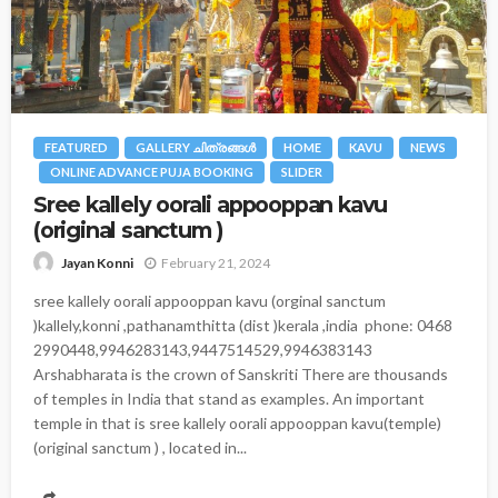
FEATURED
GALLERY ചിത്രങ്ങള്‍
HOME
KAVU
NEWS
ONLINE ADVANCE PUJA BOOKING
SLIDER
Sree kallely oorali appooppan kavu
(original sanctum )
February 21, 2024
Jayan Konni
sree kallely oorali appooppan kavu (orginal sanctum
)kallely,konni ,pathanamthitta (dist )kerala ,india phone: 0468
2990448,9946283143,9447514529,9946383143
Arshabharata is the crown of Sanskriti There are thousands
of temples in India that stand as examples. An important
temple in that is sree kallely oorali appooppan kavu(temple)
(original sanctum ) , located in...