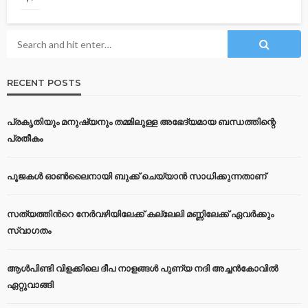
RECENT POSTS
പ്രകൃതിയും മനുഷ്യനും തമ്മിലുള്ള അഭേദ്യമായ ബന്ധത്തിന്റെ
പ്രതീകം
പൂജകൾ ഓൺലൈനായി ബുക്ക് ചെയ്യാൻ സാധിക്കുന്നതാണ്
സത്യത്തിന്‍റെ നേര്‍വഴിയിലേക്ക് കല്ലേലി മണ്ണിലേക്ക് ഏവർക്കും
സ്വാഗതം
ആൾപിണ്ടി വിളക്കിലെ ദീപ നാളങ്ങൾ പുണ്യ നദി അച്ചൻകോവിൽ
ഏറ്റുവാങ്ങി