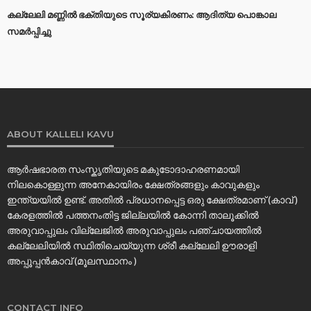
കല്ലേലി മണ്ണില്‍ ഭക്തിയുടെ സൂര്യകിരണം: ആദിത്യ പൊങ്കാല
സമര്‍പ്പിച്ചു
ABOUT KALLELI KAVU
ആർഷഭാരത സംസ്കൃതിയുടെ മകുടോദാഹരണമായി
നിലകൊള്ളുന്ന അനേകായിരം ക്ഷേത്രങ്ങളും കാവുകളും
ഇന്ത്യയിൽ ഉണ്ട്. അതിൽ പ്രധാനപ്പെട്ട ഒരു ക്ഷേത്രമാണ് (കാവ് )
കേരളത്തിൽ പത്തനംതിട്ട ജില്ലയിൽ കോന്നി താലൂക്കിൽ
അരുവാപ്പുലം വില്ലേജിൽ അരുവാപ്പുലം പഞ്ചായത്തിൽ
കല്ലേലിയില്‍ സ്ഥിതിചെയ്യുന്ന ശ്രീ കല്ലേലി ഊരാളി
അപ്പൂപ്പൻകാവ് (മൂലസ്ഥാനം )
CONTACT INFO