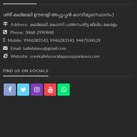
ശ്രീ കല്ലേലി ഊരാളി അപ്പൂപ്പന്‍ കാവ് (മൂലസ്ഥാനം )
Address:
കല്ലേലി ,കോന്നി പത്തനംതിട്ട ജില്ല ,കേരളം
Phone:
0468-2990448
Mobile:
9946383143, 9946283143, 9447504529
Email:
kallelykavu@gmail.com
Website:
sreekallelyooraliappooppankavu.com
FIND US ON SOCIALS