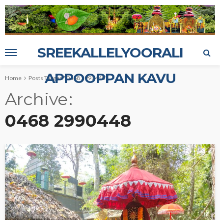
SREEKALLELYOORALI
APPOOPPAN KAVU
Home
Posts Tagged "0468 2990448"
Archive
0468 2990448