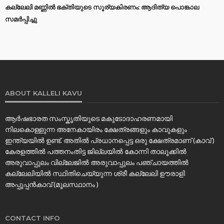
കല്ലേലി മണ്ണില്‍ ഭക്തിയുടെ സൂര്യകിരണം: ആദിത്യ പൊങ്കാല
സമര്‍പ്പിച്ചു
ABOUT KALLELI KAVU
ആർഷഭാരത സംസ്കൃതിയുടെ മകുടോദാഹരണമായി
നിലകൊള്ളുന്ന അനേകായിരം ക്ഷേത്രങ്ങളും കാവുകളും
ഇന്ത്യയിൽ ഉണ്ട്. അതിൽ പ്രധാനപ്പെട്ട ഒരു ക്ഷേത്രമാണ് (കാവ് )
കേരളത്തിൽ പത്തനംതിട്ട ജില്ലയിൽ കോന്നി താലൂക്കിൽ
അരുവാപ്പുലം വില്ലേജിൽ അരുവാപ്പുലം പഞ്ചായത്തിൽ
കല്ലേലിയില്‍ സ്ഥിതിചെയ്യുന്ന ശ്രീ കല്ലേലി ഊരാളി
അപ്പൂപ്പൻകാവ് (മൂലസ്ഥാനം )
CONTACT INFO