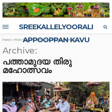
SREEKALLELYOORALI
APPOOPPAN KAVU
Home
Posts Tagged "പത്താമുദയ തിരു മഹോത്സവം"
Archive
പത്താമുദയ തിരു
മഹോത്സവം