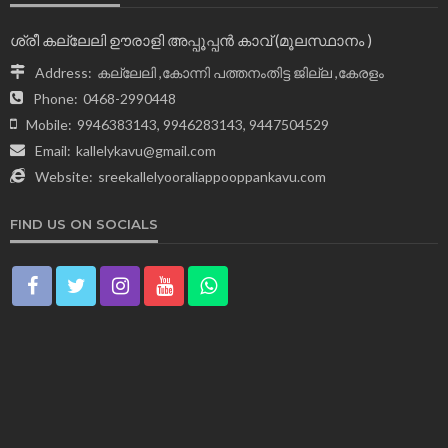
ശ്രീ കല്ലേലി ഊരാളി അപ്പൂപ്പന്‍ കാവ് (മൂലസ്ഥാനം )
Address:
കല്ലേലി ,കോന്നി പത്തനംതിട്ട ജില്ല ,കേരളം
Phone:
0468-2990448
Mobile:
9946383143, 9946283143, 9447504529
Email:
kallelykavu@gmail.com
Website:
sreekallelyooraliappooppankavu.com
FIND US ON SOCIALS