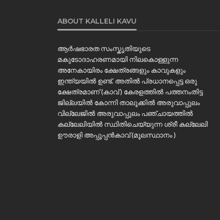
ABOUT KALLELI KAVU
ആർഷഭാരത സംസ്കൃതിയുടെ
മകുടോദാഹരണമായി നിലകൊള്ളുന്ന
അനേകായിരം ക്ഷേത്രങ്ങളും കാവുകളും
ഇന്ത്യയിൽ ഉണ്ട്. അതിൽ പ്രധാനപ്പെട്ട ഒരു
ക്ഷേത്രമാണ് (കാവ് ) കേരളത്തിൽ പത്തനംതിട്ട
ജില്ലയിൽ കോന്നി താലൂക്കിൽ അരുവാപ്പുലം
വില്ലേജിൽ അരുവാപ്പുലം പഞ്ചായത്തിൽ
കല്ലേലിയില്‍ സ്ഥിതിചെയ്യുന്ന ശ്രീ കല്ലേലി
ഊരാളി അപ്പൂപ്പൻകാവ് (മൂലസ്ഥാനം )