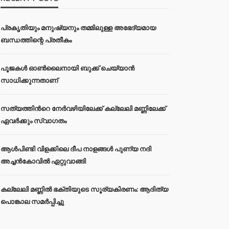
പ്രകൃതിയും മനുഷ്യനും തമ്മിലുള്ള അഭേദ്യമായ
ബന്ധത്തിന്റെ പ്രതീകം
പൂജകൾ ഓൺലൈനായി ബുക്ക് ചെയ്യാൻ
സാധിക്കുന്നതാണ്
സത്യത്തിന്‍റെ നേര്‍വഴിയിലേക്ക് കല്ലേലി മണ്ണിലേക്ക്
ഏവർക്കും സ്വാഗതം
ആൾപിണ്ടി വിളക്കിലെ ദീപ നാളങ്ങൾ പുണ്യ നദി
അച്ചൻകോവിൽ ഏറ്റുവാങ്ങി
കല്ലേലി മണ്ണില്‍ ഭക്തിയുടെ സൂര്യകിരണം: ആദിത്യ
പൊങ്കാല സമര്‍പ്പിച്ചു