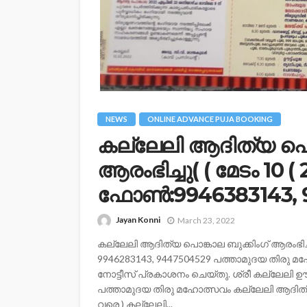
NEWS
ONLINE ADVANCE PUJA BOOKING
കല്ലേലി ആദിത്യ പൊങ
ആരംഭിച്ചു( ( മേടം 10 
ഫോൺ:9946383143, 9
Jayan Konni
March 23, 2022
കല്ലേലി ആദിത്യ പൊങ്കാല ബുക്കിംഗ് ആരംഭിച്ച
9946283143, 9447504529 പത്താമുദയ തിരു 
നോട്ടീസ് പ്രകാശനം ചെയ്തു. ശ്രീ കല്ലേലി ഊര
പത്താമുദയ തിരു മഹോത്സവം കല്ലേലി ആദിത്യ 
വരെ ) കല്ലേലി...