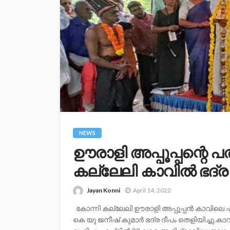
NEWS
ഊരാളി അപ്പൂപ്പന്റെ 
കല്ലേലി കാവിൽ ഭദ്ര 
Jayan Konni
April 14, 2022
കോന്നി കല്ലേലി ഊരാളി അപ്പൂപ്പൻ കാവില
കെ യു ജനീഷ് കുമാർ ഭദ്ര ദീപം തെളിയിച്ചു.ക