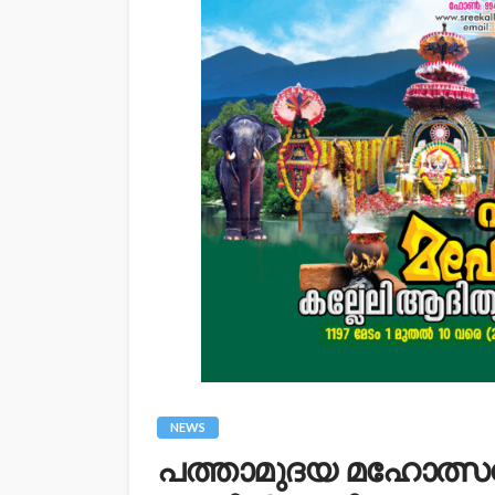
NEWS
പത്താമുദയ മഹോത്സവം