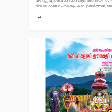
വഹിച്ചു. ഏപ്രിൽ 23 വരെ ആദി ദ്രാവിഡ ന
ദിന മഹോത്സവം നടക്കും. കാവ് ഉണർത്തൽ, മല