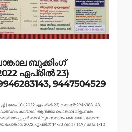
്കാല ബുക്കിംഗ്
( 2022 ഏപ്രിൽ 23)
946283143, 9447504529
ു( ( മേടം 10 ( 2022 ഏപ്രിൽ 23) ഫോൺ:9946383143,
മഹോത്സവം, കല്ലേലി ആദിത്യ പൊങ്കാല വിളംബരം
ാളി അപ്പൂപ്പൻ കാവ് (മൂലസ്ഥാനം )കല്ലേലി, കോന്നി
പൊങ്കാല 2022 ഏപ്രിൽ 14-23 വരെ ( 1197 മേടം 1-10