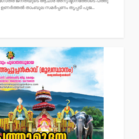
ാഗ ഗോത്ര ജനതയുടെ ആചാര അനുഷ്ടാനത്തോടെ പത്തു
 ഉണർത്തൽ താംബൂല സമർപ്പണം തൃപ്പടി പൂജ...