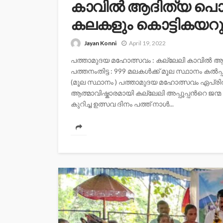
കാവില്‍ ആദിത്യ പൊങ
കലകളും കൊട്ടികയറു
Jayan Konni
April 19, 2022
പത്താമുദയ മഹോത്സവം : കല്ലേലി കാവില്‍ ആ
പത്തനംതിട്ട : 999 മലകള്‍ക്ക് മൂല സ്ഥാനം കല്‍പ്
(മൂല സ്ഥാനം ) പത്താമുദയ മഹോത്സവം ഏപ്ര
ആത്മാവിഷ്കാരമായി കല്ലേലി അപ്പൂപ്പന്‍റെ ജന്
കുറിച്ച ഉത്സവ ദിനം പത്ത് നാള്‍...