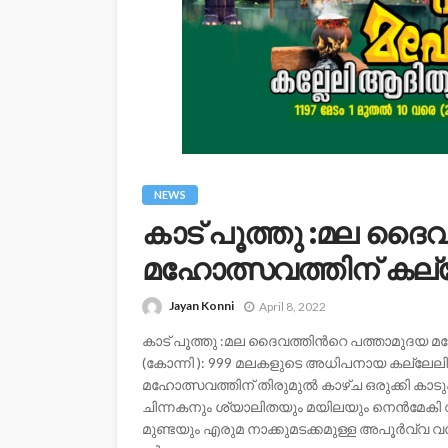
NEWS
കാട് പൂത്തു :മല ദൈവ
മഹോത്സവത്തിന് കല്ല
Jayan Konni
April 8, 2022
കാട് പൂത്തു :മല ദൈവത്തിന്‍റെ പത്താമുദയ മ
(കോന്നി ): 999 മലകളുടെ അധിപനായ കല്ലേലി ഊ
മഹോത്സവത്തിന് തിരുമുൽ കാഴ്ച ഒരുക്കി ക
ചിന്നകനും ശ്യാലിതയും മയിലയും നെൻമേകി വാകയ
മുണ്ടയും എരുമ നാക്കുമടക്കമുള്ള അപൂർവ്വ 