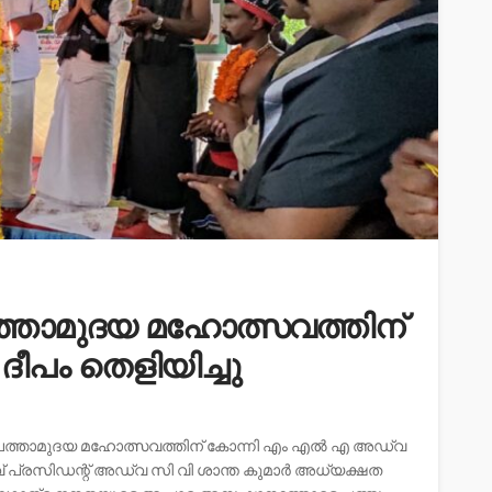
പത്താമുദയ മഹോത്സവത്തിന്
ദീപം തെളിയിച്ചു
െ പത്താമുദയ മഹോത്സവത്തിന് കോന്നി എം എൽ എ അഡ്വ
ാവ് പ്രസിഡന്റ് അഡ്വ സി വി ശാന്ത കുമാർ അധ്യക്ഷത